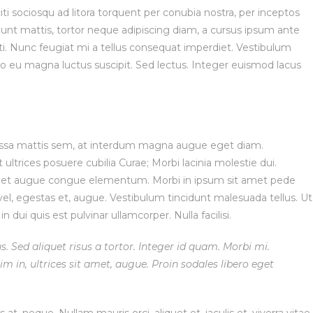
i sociosqu ad litora torquent per conubia nostra, per inceptos
unt mattis, tortor neque adipiscing diam, a cursus ipsum ante
otenti. Nunc feugiat mi a tellus consequat imperdiet. Vestibulum
to eu magna luctus suscipit. Sed lectus. Integer euismod lacus
assa mattis sem, at interdum magna augue eget diam.
ultrices posuere cubilia Curae; Morbi lacinia molestie dui.
 amet augue congue elementum. Morbi in ipsum sit amet pede
t vel, egestas et, augue. Vestibulum tincidunt malesuada tellus. Ut
n dui quis est pulvinar ullamcorper. Nulla facilisi.
s. Sed aliquet risus a tortor. Integer id quam. Morbi mi.
sim in, ultrices sit amet, augue. Proin sodales libero eget