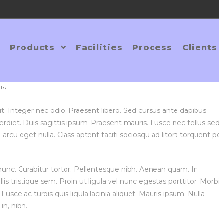
Products
Facilities
Process
Clients
a nostra
ts
t. Integer nec odio. Praesent libero. Sed cursus ante dapibus
rdiet. Duis sagittis ipsum. Praesent mauris. Fusce nec tellus se
rcu eget nulla. Class aptent taciti sociosqu ad litora torquent p
ia nunc. Curabitur tortor. Pellentesque nibh. Aenean quam. In
s tristique sem. Proin ut ligula vel nunc egestas porttitor. Morb
. Fusce ac turpis quis ligula lacinia aliquet. Mauris ipsum. Nulla
in, nibh.