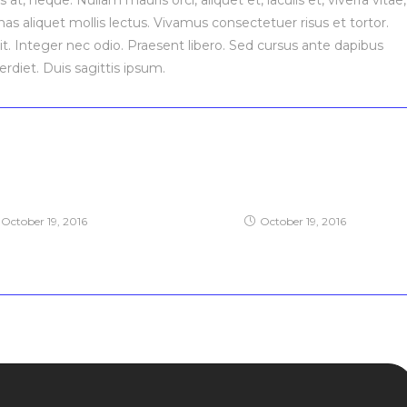
at, neque. Nullam mauris orci, aliquet et, iaculis et, viverra vitae,
nas aliquet mollis lectus. Vivamus consectetuer risus et tortor.
t. Integer nec odio. Praesent libero. Sed cursus ante dapibus
rdiet. Duis sagittis ipsum.
ipiscing an cursus
Metus vitae pharetra auctor
October 19, 2016
October 19, 2016