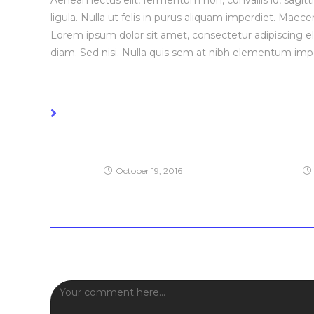
Aenean lectus elit, fermentum non, convallis id, sagittis 
ligula. Nulla ut felis in purus aliquam imperdiet. Maece
Lorem ipsum dolor sit amet, consectetur adipiscing eli
diam. Sed nisi. Nulla quis sem at nibh elementum impe
YOU MIGHT ALSO LIKE
Interdum magna augue eget
Neque ad
October 19, 2016
Leave a Reply
Comment