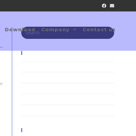
Download
Company
Contact us
Search
for:
Recent Posts
Neque adipiscing an cursus
d
Litora torqent per conubia
er
Praesent libro se cursus ante
Metus vitae pharetra auctor
Interdum magna augue eget
i
Recent Comments