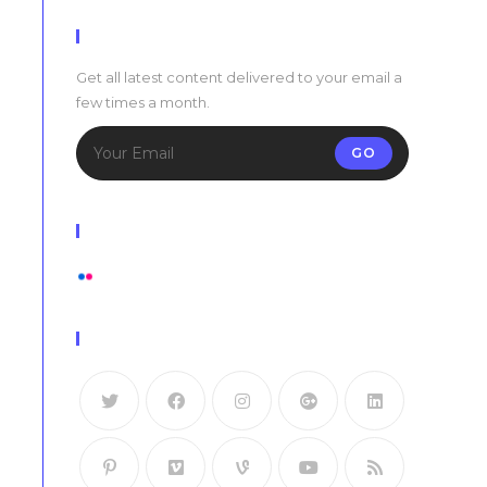
Newsletter
Get all latest content delivered to your email a
few times a month.
GO
Flickr Photos
View stream on flickr
Follow Us