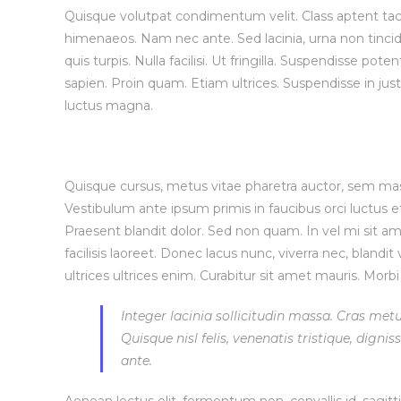
Quisque volutpat condimentum velit. Class aptent tacit
himenaeos. Nam nec ante. Sed lacinia, urna non tincid
quis turpis. Nulla facilisi. Ut fringilla. Suspendisse p
sapien. Proin quam. Etiam ultrices. Suspendisse in jus
luctus magna.
Vestibulum lacinia arcu
Quisque cursus, metus vitae pharetra auctor, sem m
Vestibulum ante ipsum primis in faucibus orci luctus et 
Praesent blandit dolor. Sed non quam. In vel mi sit
facilisis laoreet. Donec lacus nunc, viverra nec, blandi
ultrices ultrices enim. Curabitur sit amet mauris. Morbi i
Integer lacinia sollicitudin massa. Cras metu
Quisque nisl felis, venenatis tristique, dignis
ante.