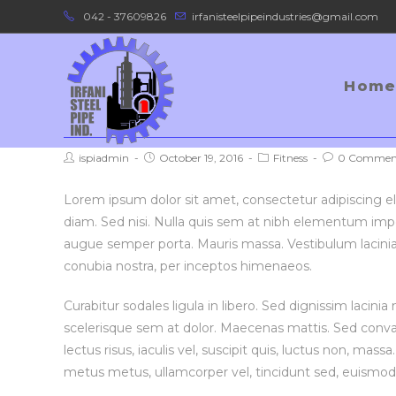
Skip
042 - 37609826
irfanisteelpipeindustries@gmail.com
to
content
Home
Torquent per conubi
Post
Post
Post
Post
ispiadmin
October 19, 2016
Fitness
0 Commen
author:
published:
category:
comments:
Lorem ipsum dolor sit amet, consectetur adipiscing eli
diam. Sed nisi. Nulla quis sem at nibh elementum impe
augue semper porta. Mauris massa. Vestibulum lacinia a
conubia nostra, per inceptos himenaeos.
Curabitur sodales ligula in libero. Sed dignissim lacin
scelerisque sem at dolor. Maecenas mattis. Sed convalli
lectus risus, iaculis vel, suscipit quis, luctus non, massa
metus metus, ullamcorper vel, tincidunt sed, euismod 