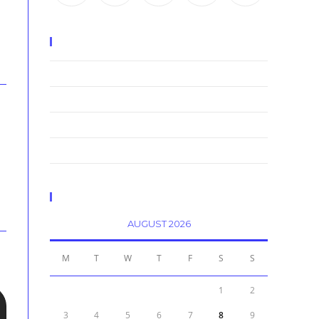
Recent Posts
Neque adipiscing an cursus
Litora torqent per conubia
Praesent libro se cursus ante
Metus vitae pharetra auctor
Calendar
AUGUST 2026
M
T
W
T
F
S
S
1
2
3
4
5
6
7
8
9