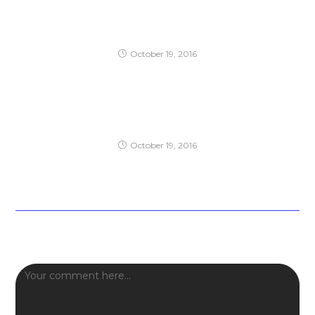
Metus vitae pharetra auctor
October 19, 2016
Litora torqent per conubia
October 19, 2016
Leave a Reply
Comment