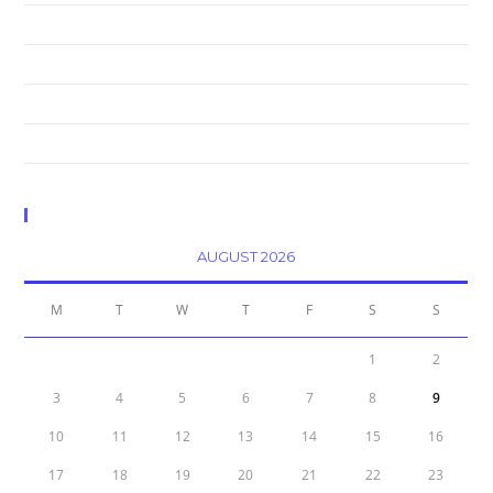
Neque adipiscing an cursus
Litora torqent per conubia
Praesent libro se cursus ante
Metus vitae pharetra auctor
Calendar
AUGUST 2026
M
T
W
T
F
S
S
1
2
3
4
5
6
7
8
9
10
11
12
13
14
15
16
17
18
19
20
21
22
23