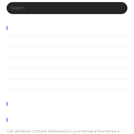
Search
for:
Recent Posts
Neque adipiscing an cursus
Litora torqent per conubia
Praesent libro se cursus ante
Metus vitae pharetra auctor
Interdum magna augue eget
Recent Comments
Newsletter
Get all latest content delivered to your email a few times a