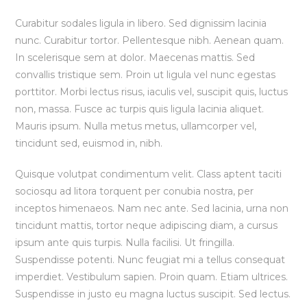
Curabitur sodales ligula in libero. Sed dignissim lacinia
nunc. Curabitur tortor. Pellentesque nibh. Aenean quam.
In scelerisque sem at dolor. Maecenas mattis. Sed
convallis tristique sem. Proin ut ligula vel nunc egestas
porttitor. Morbi lectus risus, iaculis vel, suscipit quis, luctus
non, massa. Fusce ac turpis quis ligula lacinia aliquet.
Mauris ipsum. Nulla metus metus, ullamcorper vel,
tincidunt sed, euismod in, nibh.
Quisque volutpat condimentum velit. Class aptent taciti
sociosqu ad litora torquent per conubia nostra, per
inceptos himenaeos. Nam nec ante. Sed lacinia, urna non
tincidunt mattis, tortor neque adipiscing diam, a cursus
ipsum ante quis turpis. Nulla facilisi. Ut fringilla.
Suspendisse potenti. Nunc feugiat mi a tellus consequat
imperdiet. Vestibulum sapien. Proin quam. Etiam ultrices.
Suspendisse in justo eu magna luctus suscipit. Sed lectus.