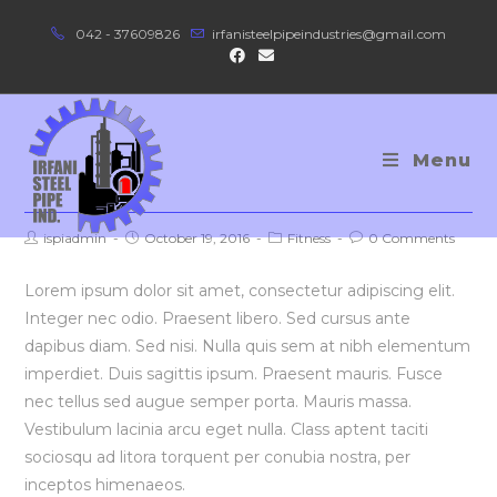
Skip
042 - 37609826
irfanisteelpipeindustries@gmail.com
to
content
Menu
Interdum magna augue eget
Post
Post
Post
Post
ispiadmin
October 19, 2016
Fitness
0 Comments
author:
published:
category:
comments:
Lorem ipsum dolor sit amet, consectetur adipiscing elit.
Integer nec odio. Praesent libero. Sed cursus ante
dapibus diam. Sed nisi. Nulla quis sem at nibh elementum
imperdiet. Duis sagittis ipsum. Praesent mauris. Fusce
nec tellus sed augue semper porta. Mauris massa.
Vestibulum lacinia arcu eget nulla. Class aptent taciti
sociosqu ad litora torquent per conubia nostra, per
inceptos himenaeos.