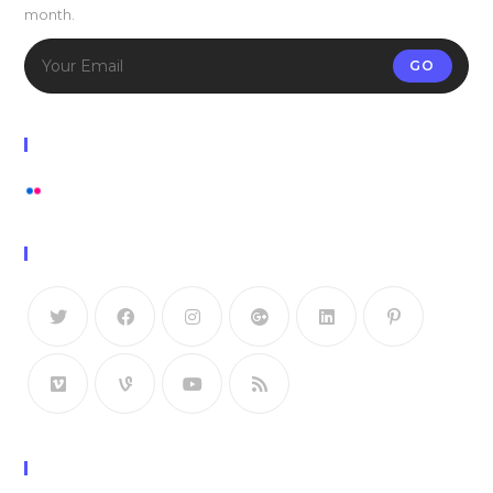
month.
GO
Flickr Photos
View stream on flickr
Follow Us
Recent Posts