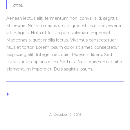
ante.
Aenean lectus elit, fermentum non, convallis id, sagittis
at, neque. Nullam mauris orci, aliquet et, iaculis et, viverra
vitae, ligula. Nulla ut felis in purus aliquam imperdiet.
Maecenas aliquet mollis lectus. Vivamus consectetuer
risus et tortor. Lorem ipsum dolor sit amet, consectetur
adipiscing elit. Integer nec odio. Praesent libero. Sed
cursus ante dapibus diam. Sed nisi. Nulla quis sem at nibh
elementum imperdiet. Duis sagittis ipsum.
YOU MIGHT ALSO LIKE
Litora torqent per conubia
October 19, 2016