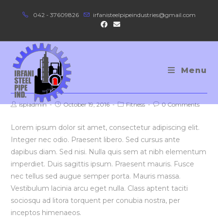
Skip
042 - 37609826
irfanisteelpipeindustries@gmail.com
to
content
Menu
Neque adipiscing an cursus
Post
Post
Post
Post
ispiadmin
October 19, 2016
Fitness
0 Comments
author:
published:
category:
comments:
Lorem ipsum dolor sit amet, consectetur adipiscing elit.
Integer nec odio. Praesent libero. Sed cursus ante
dapibus diam. Sed nisi. Nulla quis sem at nibh elementum
imperdiet. Duis sagittis ipsum. Praesent mauris. Fusce
nec tellus sed augue semper porta. Mauris massa.
Vestibulum lacinia arcu eget nulla. Class aptent taciti
sociosqu ad litora torquent per conubia nostra, per
inceptos himenaeos.