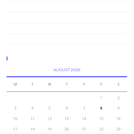
Neque adipiscing an cursus
Litora torqent per conubia
Praesent libro se cursus ante
Metus vitae pharetra auctor
Calendar
AUGUST 2026
M
T
W
T
F
S
S
1
2
3
4
5
6
7
8
9
10
11
12
13
14
15
16
17
18
19
20
21
22
23