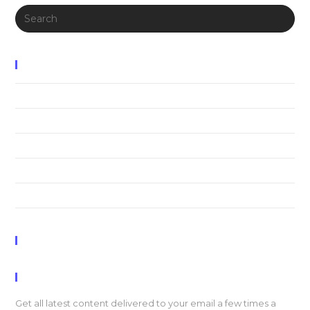
Search
for:
Recent Posts
Neque adipiscing an cursus
Litora torqent per conubia
Praesent libro se cursus ante
Metus vitae pharetra auctor
Interdum magna augue eget
Recent Comments
Newsletter
Get all latest content delivered to your email a few times a