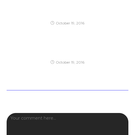
Interdum magna augue eget
October 19, 2016
Torquent per conubia nostra
October 19, 2016
Leave a Reply
Comment