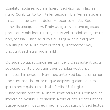
Curabitur sodales ligula in libero. Sed dignissim lacinia
nunc. Curabitur tortor. Pellentesque nibh. Aenean quam.
In scelerisque sem at dolor. Maecenas mattis. Sed
convallis tristique sem. Proin ut ligula vel nunc egestas
porttitor. Morbi lectus risus, iaculis vel, suscipit quis, luctus
non, massa. Fusce ac turpis quis ligula lacinia aliquet.
Mauris ipsum. Nulla metus metus, ullamcorper vel,
tincidunt sed, euismod in, nibh.
Quisque volutpat condimentum velit. Class aptent taciti
sociosqu ad litora torquent per conubia nostra, per
inceptos himenaeos. Nam nec ante. Sed lacinia, urna non
tincidunt mattis, tortor neque adipiscing diam, a cursus
ipsum ante quis turpis. Nulla facilisi. Ut fringilla.
Suspendisse potenti. Nunc feugiat mi a tellus consequat
imperdiet. Vestibulum sapien. Proin quam. Etiam ultrices.
Suspendisse in justo eu magna luctus suscipit. Sed lectus.