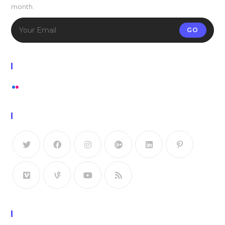
month.
GO
Flickr Photos
View stream on flickr
Follow Us
Recent Posts